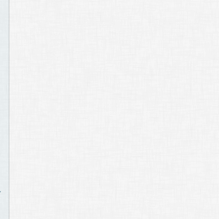
e
e
-